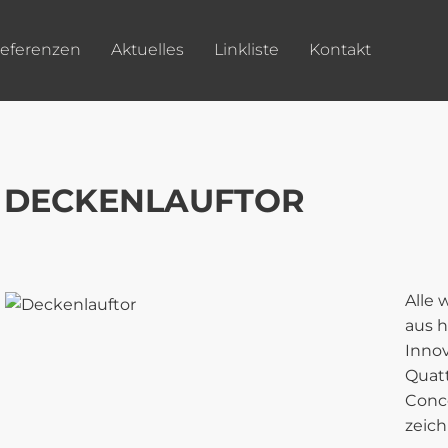
eferenzen
Aktuelles
Linkliste
Kontakt
DECKENLAUFTOR
Alle 
aus 
Innov
Quat
Conc
zeic